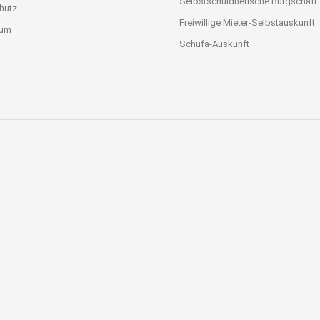
Selbstschuldnerische Bürgschaft
hutz
Freiwillige Mieter-Selbstauskunft
sum
Schufa-Auskunft