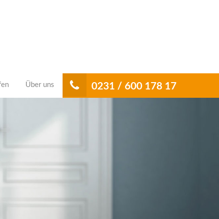
fen
Über uns
0231 / 600 178 17